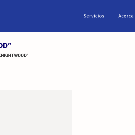
Servicios
Acerca
OD”
I KNIGHTWOOD”